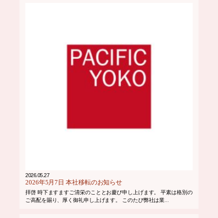
2026.05.27
2026年5月7日 本社移転のお知らせ
拝啓 時下ますますご清栄のこととお慶び申し上げます。 平素は格別の
ご高配を賜り、厚く御礼申し上げます。 このたび弊社は業...