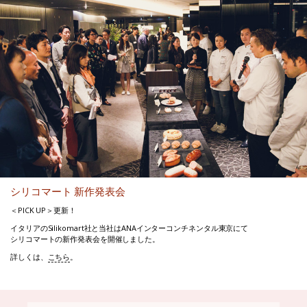
シリコマート 新作発表会
＜PICK UP＞更新！
イタリアのSilikomart社と当社はANAインターコンチネンタル東京にて
シリコマートの新作発表会を開催しました。
詳しくは、
こちら
。