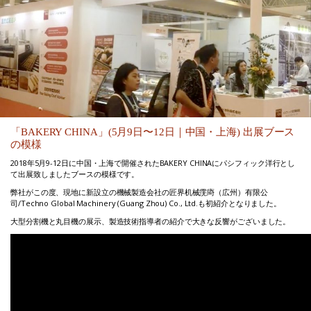
「BAKERY CHINA」(5月9日〜12日｜中国・上海) 出展ブース
の模様
2018年5月9-12日に中国・上海で開催されたBAKERY CHINAにパシフィック洋行とし
て出展致しましたブースの模様です。
弊社がこの度、現地に新設立の機械製造会社の匠界机械霃㢊（広州）有限公
司/Techno Global Machinery (Guang Zhou) Co., Ltd.も初紹介となりました。
大型分割機と丸目機の展示、製造技術指導者の紹介で大きな反響がございました。